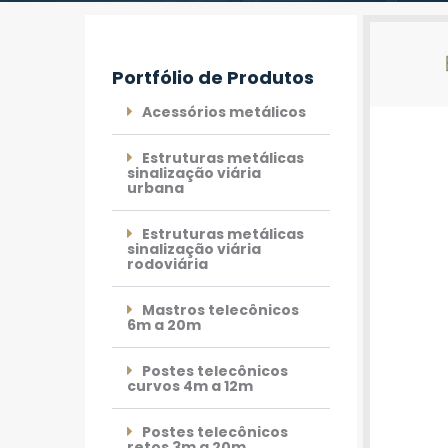
Portfólio de Produtos
Acessórios metálicos
Estruturas metálicas
sinalização viária
urbana
Estruturas metálicas
sinalização viária
rodoviária
Mastros telecônicos
6m a 20m
Postes telecônicos
curvos 4m a 12m
Postes telecônicos
retos 3m a 20m