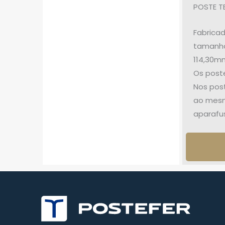
POSTE T
Fabricad
tamanho
114,30m
Os post
Nos post
ao mesmo
aparafu