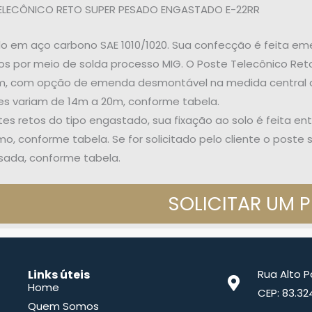
ELECÔNICO RETO SUPER PESADO ENGASTADO E-22RR
o em aço carbono SAE 1010/1020. Sua confecção é feita em
s por meio de solda processo MIG. O Poste Telecônico Ret
m, com opção de emenda desmontável na medida central d
es variam de 14m a 20m, conforme tabela.
es retos do tipo engastado, sua fixação ao solo é feita e
, conforme tabela. Se for solicitado pelo cliente o poste
sada, conforme tabela.
SOLICITAR UM 
Links úteis
Rua Alto 
Home
CEP: 83.32
Quem Somos