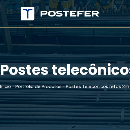
Ir
para
o
conteúdo
Postes telecônic
Início
»
Portfólio de Produtos
»
Postes Telecônicos retos 3m