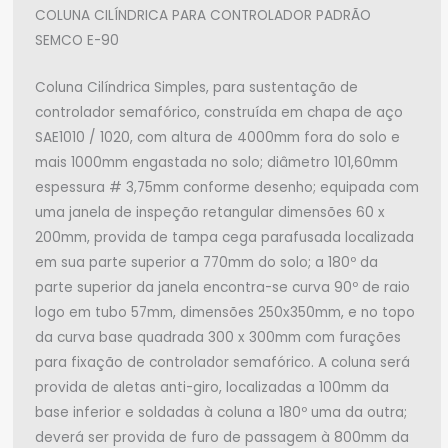
COLUNA CILÍNDRICA PARA CONTROLADOR PADRÃO
SEMCO E-90
Coluna Cilíndrica Simples, para sustentação de
controlador semafórico, construída em chapa de aço
SAE1010 / 1020, com altura de 4000mm fora do solo e
mais 1000mm engastada no solo; diâmetro 101,60mm
espessura # 3,75mm conforme desenho; equipada com
uma janela de inspeção retangular dimensões 60 x
200mm, provida de tampa cega parafusada localizada
em sua parte superior a 770mm do solo; a 180º da
parte superior da janela encontra-se curva 90º de raio
logo em tubo 57mm, dimensões 250x350mm, e no topo
da curva base quadrada 300 x 300mm com furações
para fixação de controlador semafórico. A coluna será
provida de aletas anti-giro, localizadas a 100mm da
base inferior e soldadas à coluna a 180º uma da outra;
deverá ser provida de furo de passagem à 800mm da