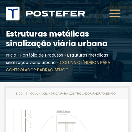
Ir
para
o
conteúdo
Estruturas metálicas
sinalização viária urbana
Início
»
Portfólio de Produtos
»
Estruturas metálicas
sinalização viária urbana
»
COLUNA CILÍNDRICA PARA
CONTROLADOR PADRÃO SEMCO