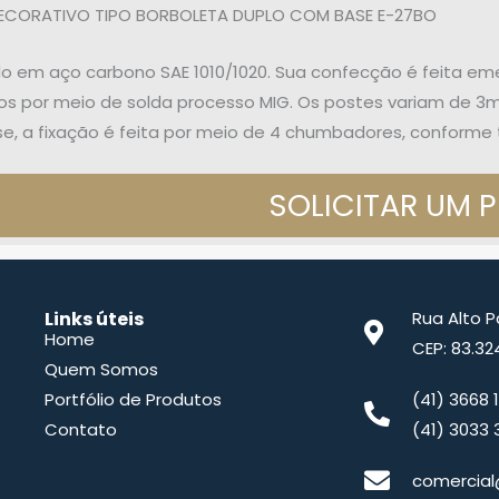
ECORATIVO TIPO BORBOLETA DUPLO COM BASE E-27BO
o em aço carbono SAE 1010/1020. Sua confecção é feita em
s por meio de solda processo MIG. Os postes variam de 3m
, a fixação é feita por meio de 4 chumbadores, conforme 
SOLICITAR UM 
Links úteis
Rua Alto 
Home
CEP: 83.32
Quem Somos
Portfólio de Produtos
(41) 3668 
Contato
(41) 3033 
comercial