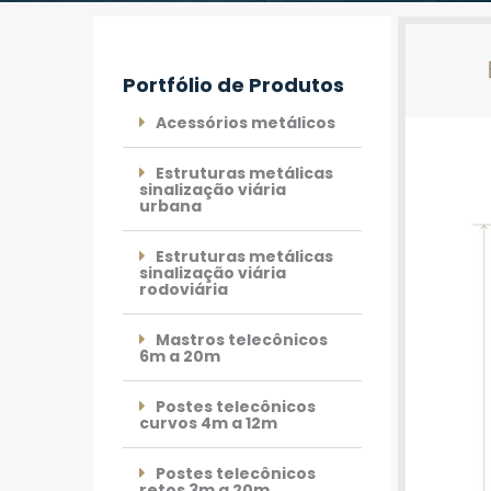
Portfólio de Produtos
Acessórios metálicos
Estruturas metálicas
sinalização viária
urbana
Estruturas metálicas
sinalização viária
rodoviária
Mastros telecônicos
6m a 20m
Postes telecônicos
curvos 4m a 12m
Postes telecônicos
retos 3m a 20m