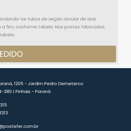
endando-se tubos de seção circular de dois
 a 5m, conforme tabela. Nos postes fabricados
tabela.
PEDIDO
Paraná, 1205 - Jardim Pedro Demeterco
4-380 | Pinhais - Paraná
1315
3313
@postefer.com.br