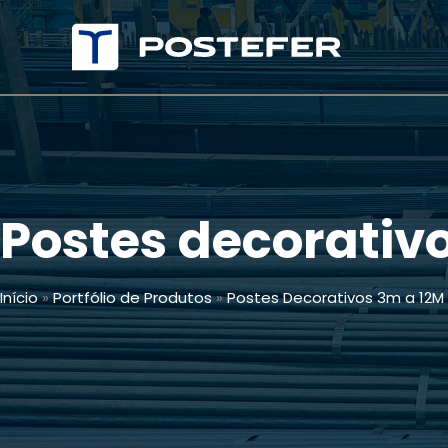
Ir
para
o
conteúdo
Postes decorativ
Início
»
Portfólio de Produtos
»
Postes Decorativos 3m a 12M