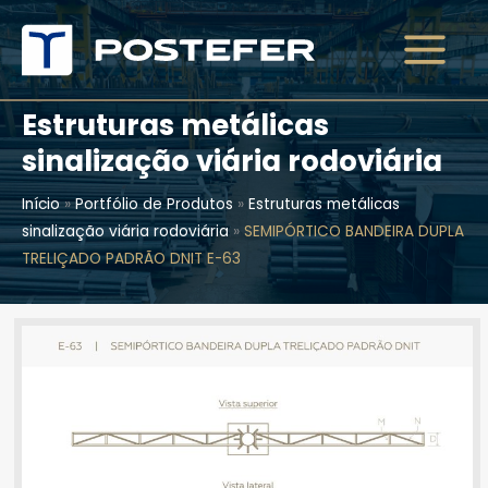
Ir
para
o
conteúdo
Estruturas metálicas
sinalização viária rodoviária
Início
»
Portfólio de Produtos
»
Estruturas metálicas
sinalização viária rodoviária
»
SEMIPÓRTICO BANDEIRA DUPLA
TRELIÇADO PADRÃO DNIT E-63