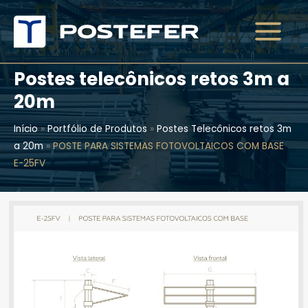
Ir
para
o
conteúdo
Postes telecônicos retos 3m a
20m
Início
»
Portfólio de Produtos
»
Postes Telecônicos retos 3m
a 20m
»
POSTE PARA SISTEMAS FOTOVOLTAICOS COM BASE
E-25FV