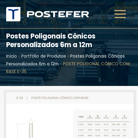
Ir
para
o
conteúdo
Postes Poligonais Cônicos
Personalizados 6m a 12m
Início
»
Portfólio de Produtos
»
Postes Poligonais Cônicos
Personalizados 6m a 12m
»
POSTE POLIGONAL CÔNICO COM
BASE E-35