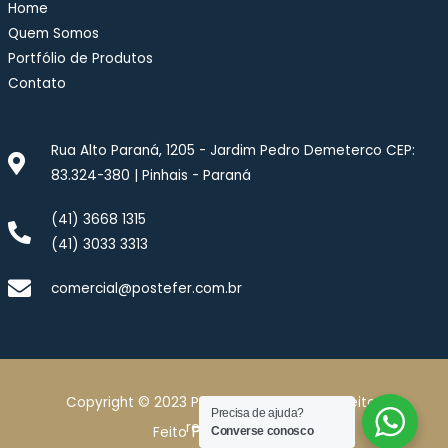
Home
Quem Somos
Portfólio de Produtos
Contato
Rua Alto Paraná, 1205 - Jardim Pedro Demeterco CEP:
83.324-380 | Pinhais - Paraná
(41) 3668 1315
(41) 3033 3313
comercial@postefer.com.br
Copyright © 2023 Postefer. Todos dos direitos
Precisa de ajuda?
reservados
Por :
Feito
Veloz Site
Converse conosco