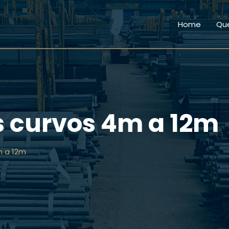
Home
Qu
s curvos 4m a 12m
m a 12m