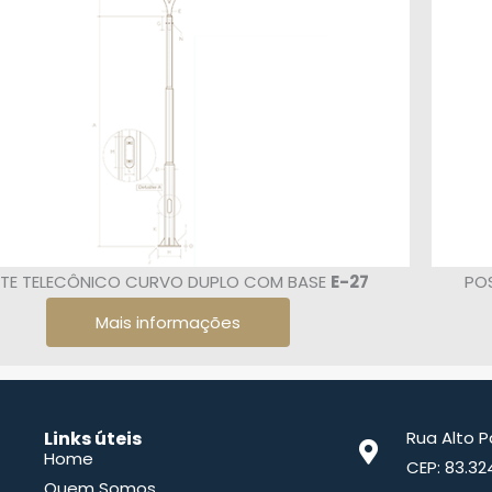
TE TELECÔNICO CURVO DUPLO COM BASE
E-27
PO
Mais informações
Links úteis
Rua Alto 
Home
CEP: 83.32
Quem Somos