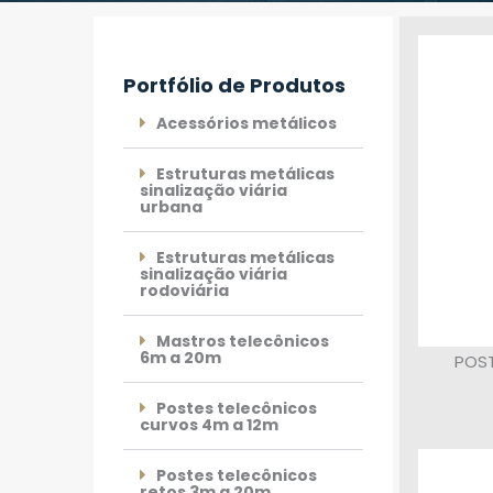
Portfólio de Produtos
Acessórios metálicos
Estruturas metálicas
sinalização viária
urbana
Estruturas metálicas
sinalização viária
rodoviária
Mastros telecônicos
6m a 20m
POST
Postes telecônicos
curvos 4m a 12m
Postes telecônicos
retos 3m a 20m