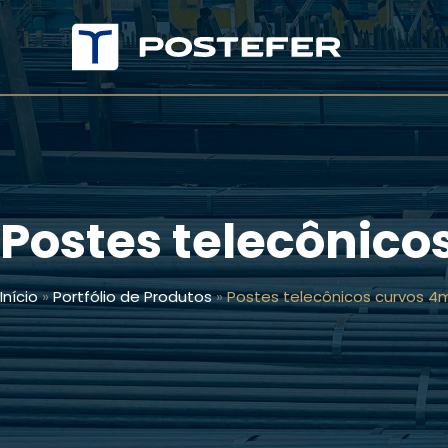
Ir
para
o
conteúdo
Postes telecônico
Início
»
Portfólio de Produtos
»
Postes telecônicos curvos 4